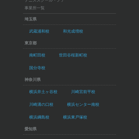
テニススクール・ノア
事業所一覧
埼玉県
武蔵浦和校
和光成増校
東京都
南町田校
世田谷桜新町校
国分寺校
神奈川県
横浜井土ヶ谷校
川崎宮前平校
川崎溝の口校
横浜センター南校
横浜綱島校
横浜東戸塚校
愛知県