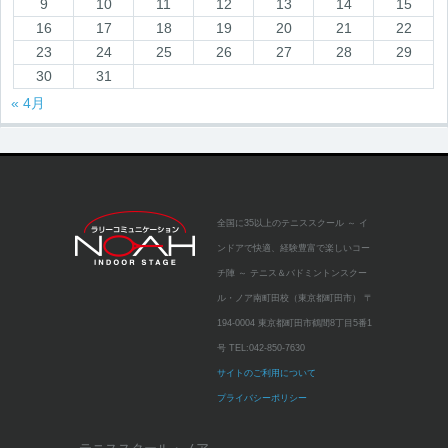
9
10
11
12
13
14
15
16
17
18
19
20
21
22
23
24
25
26
27
28
29
30
31
« 4月
全国に35以上のテニススクール
～ イ
ンドアで快適、経験豊富で楽しいコー
チ陣 ～
テニス＆バドミントンスクー
ル・ノア南町田校（東京都町田市）
〒
194-0004 東京都町田市鶴間8丁目5番1
号
TEL:
042-850-7630
サイトのご利用について
プライバシーポリシー