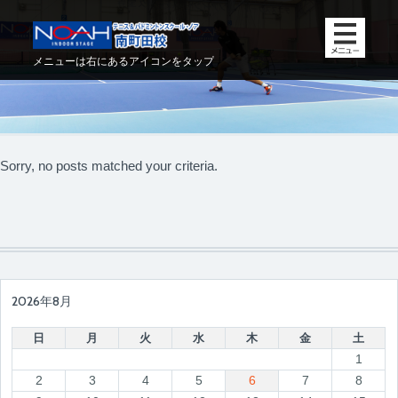
メニューは右にあるアイコンをタップ
Sorry, no posts matched your criteria.
2026年8月
日
月
火
水
木
金
土
1
2
3
4
5
6
7
8